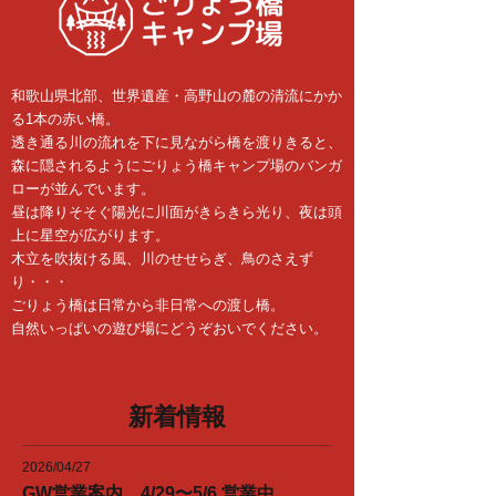
和歌山県北部、世界遺産・高野山の麓の清流にかか
る1本の赤い橋。
透き通る川の流れを下に見ながら橋を渡りきると、
森に隠されるようにごりょう橋キャンプ場のバンガ
ローが並んでいます。
昼は降りそそぐ陽光に川面がきらきら光り、夜は頭
上に星空が広がります。
木立を吹抜ける風、川のせせらぎ、鳥のさえず
り・・・
ごりょう橋は日常から非日常への渡し橋。
自然いっぱいの遊び場にどうぞおいでください。
​新着情報
2026/04/27
GW営業案内 4/29〜5/6 営業中