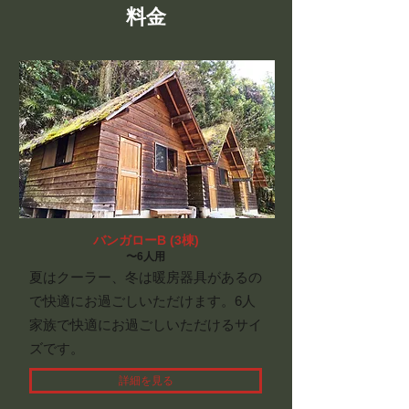
​料金
​​バンガローB (3棟)
〜6
人用
夏はクーラー、冬は暖房器具があるの
で快適にお過ごしいただけます。6人
家族で快適にお過ごしいただけるサイ
ズです。
詳細を見る